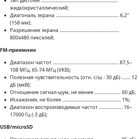
Тип дисплея ..............................................................
жидкокристаллический;
Диагональ экрана ................................................... 6,2″
(158 мм);
Разрешение экрана ................................................
800x480 пикселей;
FM-приемник
Диапазон частот ..................................................... 87,5–
108 МГц, 65-74 МГц (УКВ);
Полезная чувствительность (отн. с/ш - 30 дБ) ....... 12
дБ (мкВ);
Отношение сигнал-шум, не менее ..................... 60 дБ;
Искажения, не более ............................................... 1%;
Диапазон воспроизводимых частот ................... 16–
17000 Гц (-3 дБ);
USB/microSD