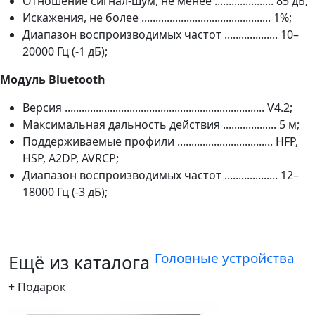
Отношение сигнал-шум, не менее ..................... 85 дБ;
Искажения, не более .............................................. 1%;
Диапазон воспроизводимых частот ................... 10–
20000 Гц (-1 дБ);
Модуль Bluetooth
Версия ....................................................................... V4.2;
Максимальная дальность действия ................... 5 м;
Поддерживаемые профили .................................. HFP,
HSP, A2DP, AVRCP;
Диапазон воспроизводимых частот ................... 12–
18000 Гц (-3 дБ);
Головные устройства
Ещё из каталога
+ Подарок