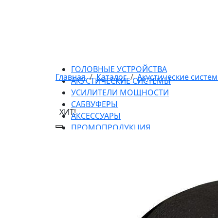
ГОЛОВНЫЕ УСТРОЙСТВА
Главная
Каталог
Акустические систе
АКУСТИЧЕСКИЕ СИСТЕМЫ
УСИЛИТЕЛИ МОЩНОСТИ
САБВУФЕРЫ
ХИТ!
АКСЕССУАРЫ
ПРОМОПРОДУКЦИЯ
АРХИВ МОДЕЛЕЙ