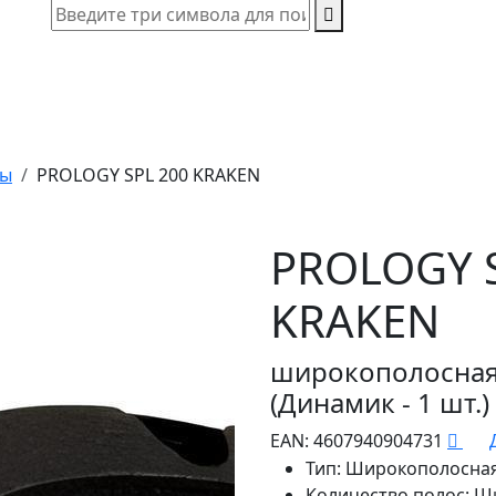
мы
PROLOGY SPL 200 KRAKEN
PROLOGY S
KRAKEN
широкополосная 
(Динамик - 1 шт.)
EAN:
4607940904731
Тип:
Широкополосная
Количество полос:
Ши